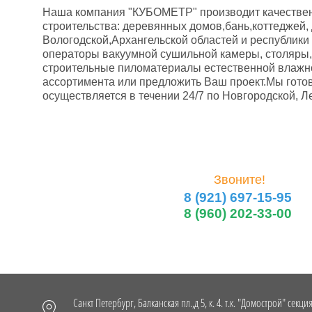
Наша компания "КУБОМЕТР" производит качественн
строительства: деревянных домов,бань,коттеджей, 
Вологодской,Архангельской областей и республик
операторы вакуумной сушильной камеры, столяры, 
строительные пиломатериалы естественной влажнос
ассортимента или предложить Ваш проект.Мы готов
осуществляется в течении 24/7 по Новгородской, Л
Звоните!
8 (921) 697-15-95
8 (960) 202-33-00
Санкт Петербург, Балканская пл.,д 5, к. 4. т.к. "Домострой" секци