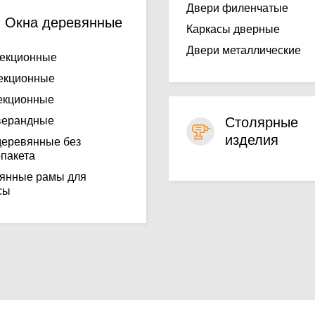
Двери филенчатые
Окна деревянные
Каркасы дверные
Двери металлические
екционные
екционные
екционные
верандные
Столярные
изделия
деревянные без
опакета
янные рамы для
сы