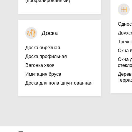
(профилированный)
Однос
Доска
Двухс
Трёхс
Доска обрезная
Окна 
Доска профильная
Окна 
Вагонка хвоя
стекл
Имитация бруса
Дерев
терра
Доска для пола шпунтованная