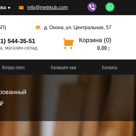
ква
info@metrkub.com
5П)
д. Охона, ул. Центральная, 57
Корзина (0)
21) 544-35-51
0.00
р.
а, магазин-склад
Вопрос-ответ
Напишите нам
Контакты
рованный
 ₽